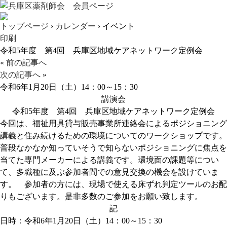
トップページ
›
カレンダー
› イベント
印刷
令和5年度 第4回 兵庫区地域ケアネットワーク定例会
«
前の記事へ
次の記事へ
»
令和6年1月20日（土）14：00～15：30
講演会
令和5年度 第4回 兵庫区地域ケアネットワーク定例会
今回は、福祉用具貸与販売事業所連絡会によるポジショニング
講義と住み続けるための環境についてのワークショップです。
普段なかなか知っていそうで知らないポジショニングに焦点を
当てた専門メーカーによる講義です。環境面の課題等につい
て、多職種に及ぶ参加者間での意見交換の機会を設けていま
す。 参加者の方には、現場で使える床ずれ判定ツールのお配
りもございます。是非多数のご参加をお願い致します。
記
日時：令和6年1月20日（土）14：00～15：30