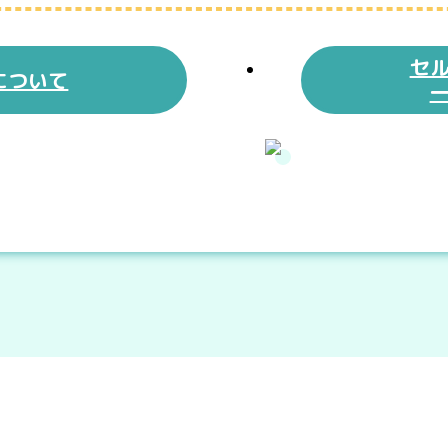
セ
について