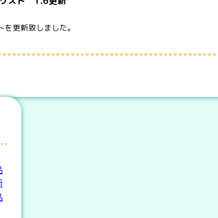
スト 1.6更新
トを更新致しました。
品
新
品